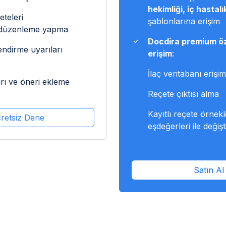
hekimliği, iç hastalı
teleri
şablonlarına erişim
/düzenleme yapma
Docdira premium öz
lendirme uyarıları
erişim
:
İlaç veritabanı erişim
arı ve öneri ekleme
Reçete çıktısı alma
Kayıtlı reçete örnekle
retsiz Dene
eşdeğerleri ile değiş
Satın Al