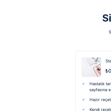
S
S
St
₺0
Hastalık tan
sayfasına e
Hazır reçet
Kendi reçet