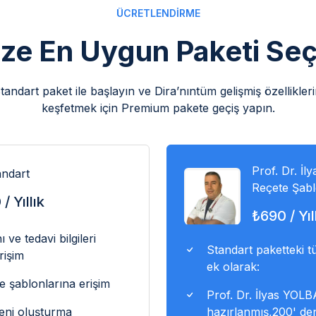
ÜCRETLENDİRME
ize En Uygun Paketi Seç
tandart paket ile başlayın ve Dira’nıntüm gelişmiş özellikleri
keşfetmek için Premium pakete geçiş yapın.
Prof. Dr. İ
andart
Reçete Şabl
 / Yıllık
₺690 / Yıl
ı ve tedavi bilgileri
Standart paketteki t
rişim
ek olarak:
e şablonlarına erişim
Prof. Dr. İlyas YOLB
eni oluşturma
hazırlanmış,200' de