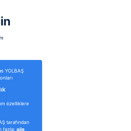
in
ni
lyas YOLBAŞ
onları
lık
üm özelliklere
AŞ tarafından
n fazla;
aile