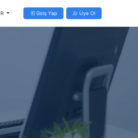
TR
Giriş Yap
Üye Ol