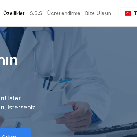
Özellikler
S.S.S
Ücretlendirme
Bize Ulaşın
nın
! İster
n, isterseniz