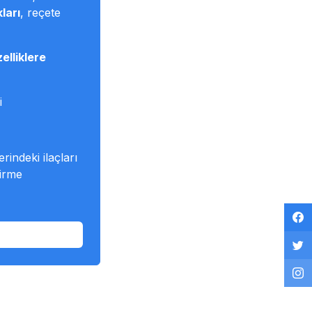
kları
, reçete
elliklere
i
rindeki ilaçları
tirme