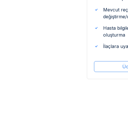
Mevcut reçe
değiştirme
Hasta bilgi
oluşturma
İlaçlara uy
Üc